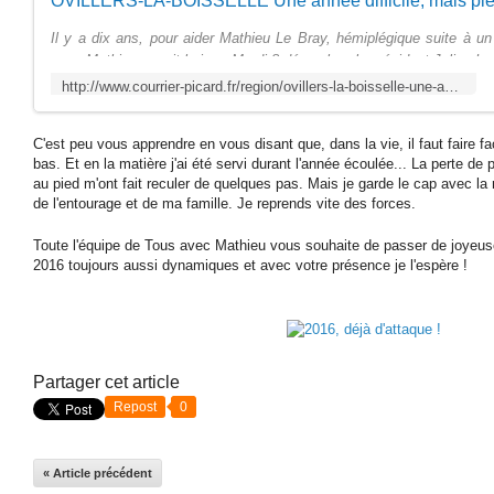
Il y a dix ans, pour aider Mathieu Le Bray, hémiplégique suite à un
avec Mathieu voyait le jour. Mardi 8 décembre, le président Julien Le 
http://www.courrier-picard.fr/region/ovillers-la-boisselle-une-annee-difficile-mais-pleine-ia182b0n688210
C'est peu vous apprendre en vous disant que, dans la vie, il faut faire 
bas. Et en la matière j'ai été servi durant l'année écoulée... La perte de
au pied m'ont fait reculer de quelques pas. Mais je garde le cap avec la r
de l'entourage et de ma famille. Je reprends vite des forces.
Toute l'équipe de Tous avec Mathieu vous souhaite de passer de joyeus
2016 toujours aussi dynamiques et avec votre présence je l'espère !
Partager cet article
Repost
0
« Article précédent