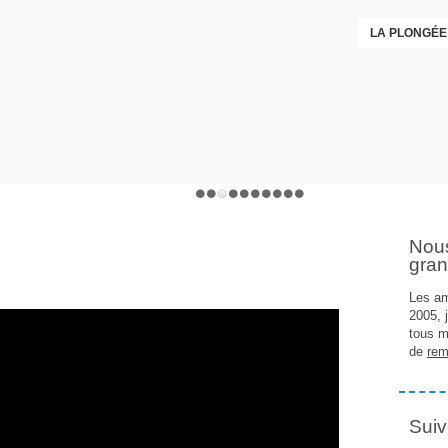
LA PLONGÉE
Nou
gran
Les am
2005, 
tous m
de
rem
Suiv