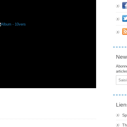
News
Abonne
article
Email
Lien
Sp
Th