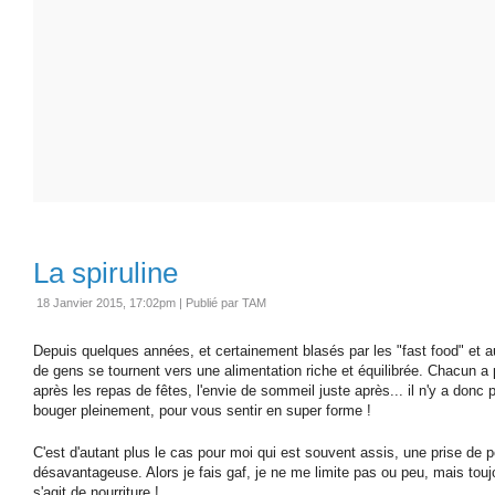
La spiruline
18 Janvier 2015, 17:02pm
|
Publié par TAM
Depuis quelques années, et certainement blasés par les "fast food" et 
de gens se tournent vers une alimentation riche et équilibrée. Chacun a p
après les repas de fêtes, l'envie de sommeil juste après... il n'y a donc
bouger pleinement, pour vous sentir en super forme !
C'est d'autant plus le cas pour moi qui est souvent assis, une prise de
désavantageuse. Alors je fais gaf, je ne me limite pas ou peu, mais toujo
s'agit de nourriture !