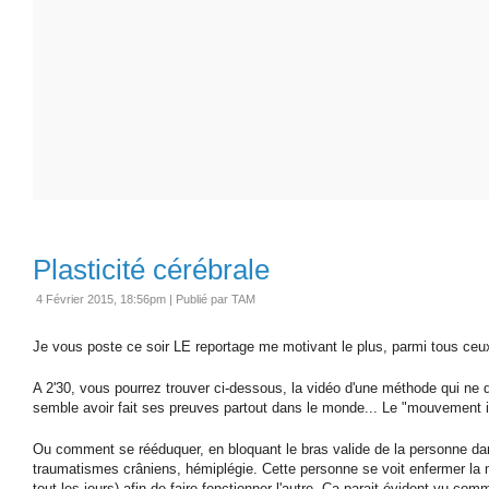
Plasticité cérébrale
4 Février 2015, 18:56pm
|
Publié par TAM
Je vous poste ce soir LE reportage me motivant le plus, parmi tous ceux 
A 2'30, vous pourrez trouver ci-dessous, la vidéo d'une méthode qui ne d
semble avoir fait ses preuves partout dans le monde... Le "mouvement in
Ou comment se rééduquer, en bloquant le bras valide de la personne da
traumatismes crâniens, hémiplégie. Cette personne se voit enfermer la m
tout les jours) afin de faire fonctionner l'autre. Ça parait évident vu c