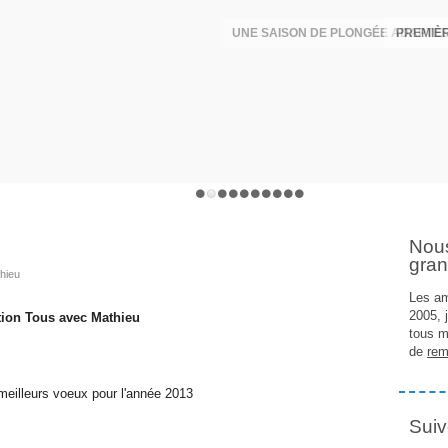
UNE SAISON DE PLONGÉE ADAPTÉE
PREMIÈR
Nou
gran
hieu
Les am
2005, 
tion Tous avec Mathieu
tous m
de
rem
eilleurs voeux pour l'année 2013
Suiv