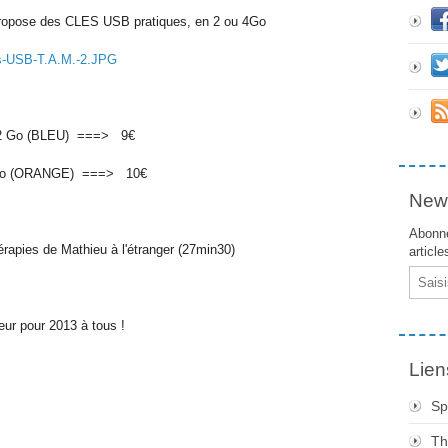
 propose des CLES USB pratiques, en 2 ou 4Go
 2 Go (BLEU) ===> 9€
 Go (ORANGE) ===> 10€
News
Abonne
hérapies de Mathieu à l'étranger (27min30)
article
Email
eur pour 2013 à tous !
Lien
Sp
Th