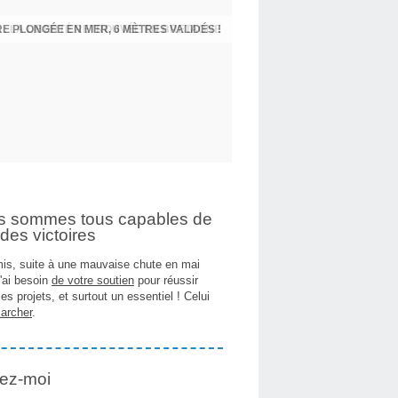
 : LA LIBERTÉ RETROUVÉE EN BRETAGNE
E PLONGÉE EN MER, 6 MÈTRES VALIDÉS !
s sommes tous capables de
des victoires
is, suite à une mauvaise chute en mai
j'ai besoin
de votre soutien
pour réussir
es projets, et surtout un essentiel ! Celui
archer
.
ez-moi