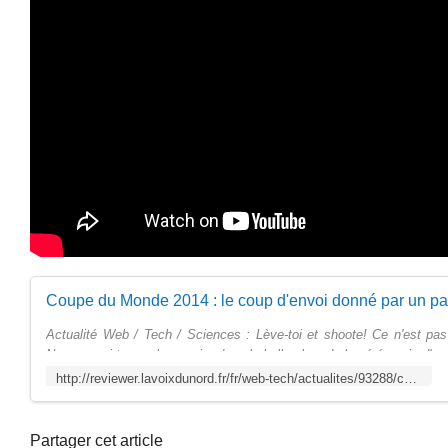
Actualité Web / Tech / Sciences : Lève-toi et shoote! Ce n'est pas 
Neymar qui tapera le premier dans le ballon lors de la cérémonie d'ouv
http://reviewer.lavoixdunord.fr/fr/web-tech/actualites/93288/coupe-du-monde-2014-le-coup-d-envoi-donne-par-un-paraplegique-equipe-d-un-exosquelette/
Partager cet article