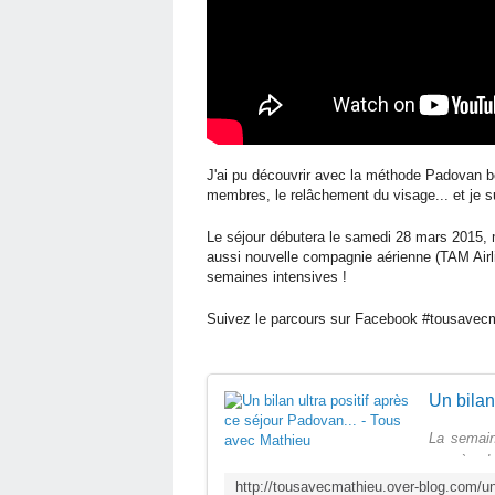
J'ai pu découvrir avec la méthode Padovan 
membres, le relâchement du visage... et je sui
Le séjour débutera le samedi 28 mars 2015, m
aussi nouvelle compagnie aérienne (TAM Airline
semaines intensives !
Suivez le parcours sur Facebook #tousavec
La semain
succès da
tester en 