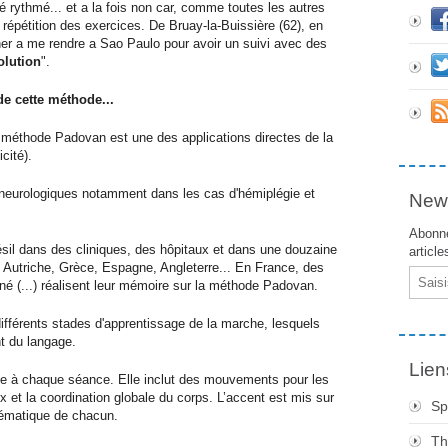
rythmé... et a la fois non car, comme toutes les autres
 répétition des exercices. De Bruay-la-Buissière (62), en
r a me rendre a Sao Paulo pour avoir un suivi avec des
olution
".
de cette méthode...
 méthode Padovan est une des applications directes de la
cité).
s neurologiques notamment dans les cas d'hémiplégie et
News
Abonne
sil dans des cliniques, des hôpitaux et dans une douzaine
article
utriche, Grèce, Espagne, Angleterre... En France, des
Email
né (...) réalisent leur mémoire sur la méthode Padovan.
 différents stades d'apprentissage de la marche, lesquels
t du langage.
Lien
ée à chaque séance. Elle inclut des mouvements pour les
x et la coordination globale du corps. L’accent est mis sur
Sp
blématique de chacun.
Th