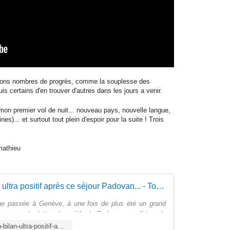
bons nombres de progrès, comme la souplesse des
s certains d'en trouver d'autres dans les jours a venir.
on premier vol de nuit... nouveau pays, nouvelle langue,
s)... et surtout tout plein d'espoir pour la suite ! Trois
mathieu
Un bilan ultra positif après ce séjour Padovan... - Tous avec Mathieu
e passée à Genève, à une fois de plus été un grand
ns mon évolution. La méthode Padovan que j'ai voulu
intensif, est pratiquée par des thérapeutes formés au ...
http://tousavecmathieu.over-blog.com/un-bilan-ultra-positif-apr%C3%A8s-ce-s%C3%A9jour-padovan