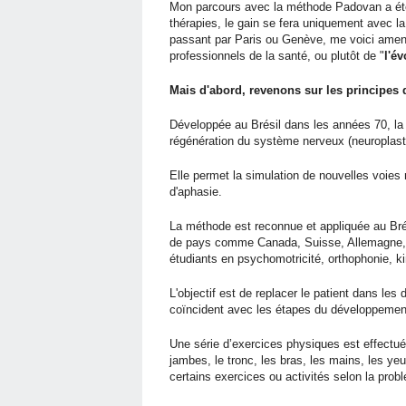
Mon parcours avec la méthode Padovan a été 
thérapies, le gain se fera uniquement avec la
passant par Paris ou Genève, me voici amene
professionnels de la santé, ou plutôt de "
l'év
Mais d'abord, revenons sur les principes 
Développée au Brésil dans les années 70, la
régénération du système nerveux (neuroplasti
Elle permet la simulation de nouvelles voie
d'aphasie.
La méthode est reconnue et appliquée au Bré
de pays comme Canada, Suisse, Allemagne, A
étudiants en psychomotricité, orthophonie, ki
L'objectif est de replacer le patient dans les
coïncident avec les étapes du développemen
Une série d’exercices physiques est effectu
jambes, le tronc, les bras, les mains, les yeu
certains exercices ou activités selon la pro