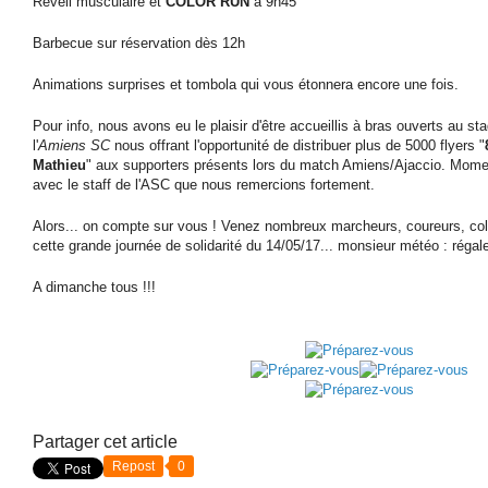
Réveil musculaire et
COLOR RUN
à 9h45
Barbecue sur réservation dès 12h
Animations surprises et tombola qui vous étonnera encore une fois.
Pour info, nous avons eu le plaisir d'être accueillis à bras ouverts au sta
l'
Amiens SC
nous offrant l'opportunité de distribuer plus de 5000 flyers "
Mathieu
" aux supporters présents lors du match Amiens/Ajaccio. Momen
avec le staff de l'ASC que nous remercions fortement.
Alors... on compte sur vous ! Venez nombreux marcheurs, coureurs, colo
cette grande journée de solidarité du 14/05/17... monsieur météo : régal
A dimanche tous !!!
Partager cet article
Repost
0