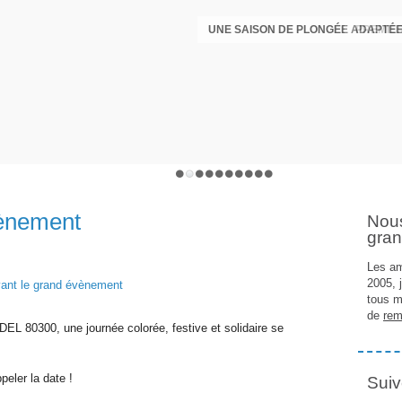
UNE SAISON DE PLONGÉE ADAPTÉE
PREMIÈR
vènement
Nou
gran
Les am
2005, 
tous m
de
rem
EL 80300, une journée colorée, festive et solidaire se
eler la date !
Suiv