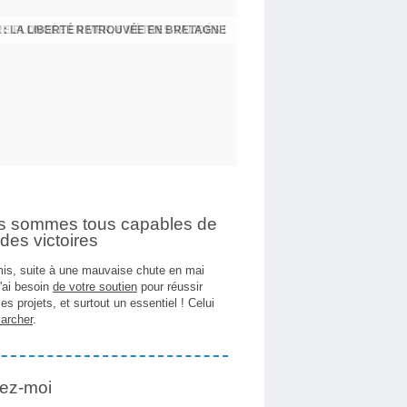
 : LA LIBERTÉ RETROUVÉE EN BRETAGNE
E PLONGÉE EN MER, 6 MÈTRES VALIDÉS !
s sommes tous capables de
des victoires
is, suite à une mauvaise chute en mai
j'ai besoin
de votre soutien
pour réussir
es projets, et surtout un essentiel ! Celui
archer
.
ez-moi