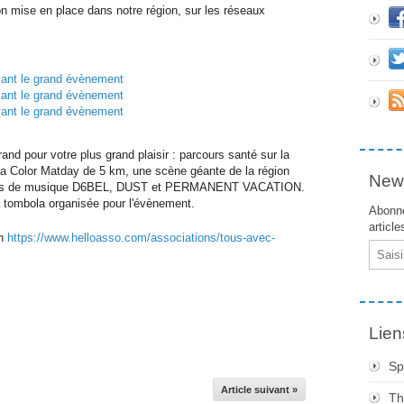
n mise en place dans notre région, sur les réseaux
nd pour votre plus grand plaisir : parcours santé sur la
a Color Matday de 5 km, une scène géante de la région
News
roupes de musique D6BEL, DUST et PERMANENT VACATION.
la tombola organisée pour l'évènement.
Abonne
article
en
https://www.helloasso.com/associations/tous-avec-
Email
Lien
Sp
Article suivant »
Th