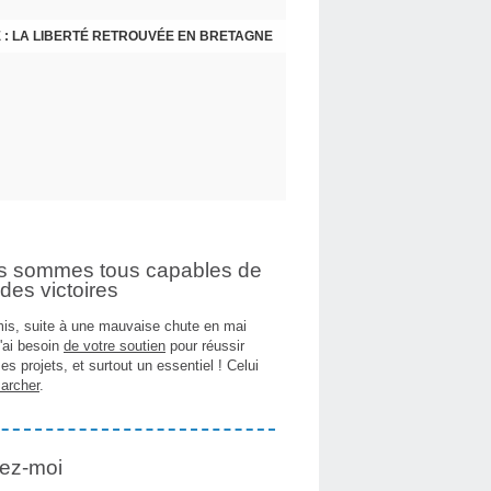
 : LA LIBERTÉ RETROUVÉE EN BRETAGNE
E PLONGÉE EN MER, 6 MÈTRES VALIDÉS !
s sommes tous capables de
des victoires
is, suite à une mauvaise chute en mai
j'ai besoin
de votre soutien
pour réussir
es projets, et surtout un essentiel ! Celui
archer
.
ez-moi