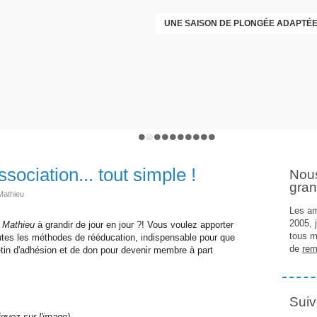
UNE SAISON DE PLONGÉE ADAPTÉE
PREMIÈR
ociation... tout simple !
Nou
gran
Mathieu
Les am
2005, 
 Mathieu
à grandir de jour en jour ?! Vous voulez apporter
tous m
utes les méthodes de rééducation, indispensable pour que
de
rem
letin d'adhésion et de don pour devenir membre à part
Suiv
iquez sur l'image)