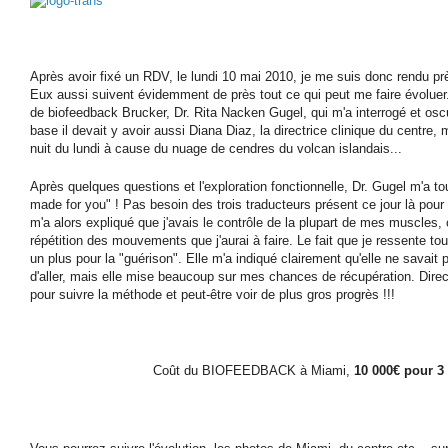
Après avoir fixé un RDV, le lundi 10 mai 2010, je me suis donc rendu p
Eux aussi suivent évidemment de près tout ce qui peut me faire évoluer. 
de biofeedback Brucker,
Dr. Rita Nacken Gugel, qui m'a interrogé et oscul
base il devait y avoir aussi Diana Diaz, la directrice clinique du centre, m
nuit du lundi à cause du nuage de cendres du volcan islandais...
Après quelques questions et l'exploration fonctionnelle, Dr. Gugel m'a to
made for you" ! Pas besoin des trois traducteurs présent ce jour là pour
m'a alors expliqué que j'avais le contrôle de la plupart de mes muscles, ce
répétition des mouvements que j'aurai à faire. Le fait que je ressente to
un plus pour la "guérison". Elle m'a indiqué clairement qu'elle ne savait 
d'aller, mais elle mise beaucoup sur mes chances de récupération. Direc
pour suivre la méthode et peut-être voir de plus gros progrès !!!
Coût du BIOFEEDBACK à Miami,
10 000€ pour 3