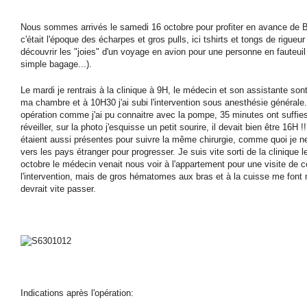
Nous sommes arrivés le samedi 16 octobre pour profiter en avance de B
c'était l'époque des écharpes et gros pulls, ici tshirts et tongs de rigueur
découvrir les "joies" d'un voyage en avion pour une personne en fauteui
simple bagage...).
Le mardi je rentrais à la clinique à 9H, le médecin et son assistante so
ma chambre et à 10H30 j'ai subi l'intervention sous anesthésie générale.
opération comme j'ai pu connaitre avec la pompe, 35 minutes ont suffie
réveiller, sur la photo j'esquisse un petit sourire, il devait bien être 16H !
étaient aussi présentes pour suivre la même chirurgie, comme quoi je ne
vers les pays étranger pour progresser. Je suis vite sorti de la clinique l
octobre le médecin venait nous voir à l'appartement pour une visite de co
l'intervention, mais de gros hématomes aux bras et à la cuisse me font m
devrait vite passer.
Indications après l'opération: