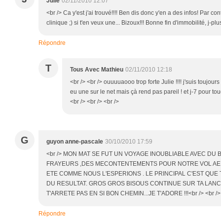
Julie
02/11/2010 12:07
<br /> Ca y'est j'ai trouvé!!!! Ben dis donc y'en a des infos! Par c
clinique ;) si t'en veux une... Bizoux!!! Bonne fin d'immobilité, j-plu
Répondre
T
Tous Avec Mathieu
02/11/2010 12:18
<br /> <br /> ouuuuaooo trop forte Julie !!!! j'suis toujour
eu une sur le net mais çà rend pas pareil ! et j-7 pour touc
<br /> <br /> <br />
G
guyon anne-pascale
30/10/2010 17:59
<br /> MON MAT SE FUT UN VOYAGE INOUBLIABLE AVEC DU
FRAYEURS ,DES MECONTENTEMENTS POUR NOTRE VOL AERIE
ETE COMME NOUS L'ESPERIONS . LE PRINCIPAL C'EST QUE T
DU RESULTAT. GROS GROS BISOUS CONTINUE SUR TA LANCE
T'ARRETE PAS EN SI BON CHEMIN...JE T'ADORE !!!<br /> <br /> 
Répondre