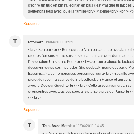
d'écrire un truc eh bin j'ai écrit et en plus c'est vrai que tu fait des
soutenons tous avec toute la famille<br /> Maxime<br /> <br /> <br
Répondre
T
totomora
09/04/2011 18:39
<br /> Bonjour,<br /> Bon courage Mathieu continue,avec la méth
progrès j'en suis sur, je suis passé par là, mais c'est dommage que
l'association Un sourire Pour<br /> l'Espoir qui pratique le biofee
découvrir toutes ces méthodes (Biofeedback, neurofeedback, My
Essentis....) à de nombreuses personnes, qui a<br /> travaillé av
projet de reconnaissance du Biofeedback en France et qui continue
avec le Docteur Gugel....<br /> <br /> Cette association organis
et encontres avec tous ces spécialiste à Evry près de Paris.<br /> 
/> <br />
Répondre
T
Tous Avec Mathieu
11/04/2011 14:45
<br /> <br /> slt Totomora (!)<br /> <br /> <br /> merci po