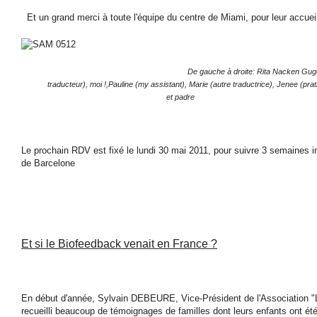
Et un grand merci à toute l'équipe du centre de Miami, pour leur accuei
De gauche à droite: Rita Nacken Gugel
traducteur), moi !,Pauline (my assistant), Marie (autre traductrice), Jenee (pra
et padre
Le prochain RDV est fixé le lundi 30 mai 2011, pour suivre 3 semaines
de Barcelone
Et si le Biofeedback venait en France ?
En début d'année, Sylvain DEBEURE, Vice-Président de l'Association "L
recueilli beaucoup de témoignages de familles dont leurs enfants ont ét