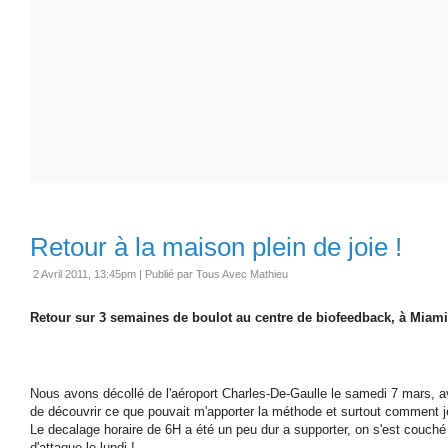
Retour à la maison plein de joie !
2 Avril 2011, 13:45pm
|
Publié par Tous Avec Mathieu
Retour sur 3 semaines de boulot au centre de biofeedback, à Miami.
Nous avons décollé de l'aéroport Charles-De-Gaulle le samedi 7 mars, a
de découvrir ce que pouvait m'apporter la méthode et surtout comment j
Le decalage horaire de 6H a été un peu dur a supporter, on s'est couché t
d'attaque le lundi !