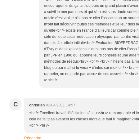
encouragements, çà fait toujours un grand plaisir d'avo
a suivit le mm parcours et qui s'en est sans doute sorti<br
article c'est vrai je n'ai pas re citer l'association un sourir
m'ont fait découvrir toutes ces méthodes et je leur doi
qu'elle<br /> existe en France d'ailleurs car comme plei
côté de toute cette rééducation physique. par contre visit
dans le 4e article intitulé<br /> Evaluation BIOFEEDBACK
d'Evry et des explications. n'oublions pas de citer l'a
par JPP en 1996 qui apporte leurs conseils et une aide f
méthodes de rééduc<br /> <br /> <br /> n'hésite pas à m
blog ou par mail si tu veux + d'infos sur moi<br /> <br /> <
rappeler, on ne parle pas assez de ces asso<br /> <br /> 
/> <br />
C
christian
02/04/2011 14:57
<br /> Excellent travail félécitations à tous<br /> remarquable et im
cela ne fait pas avancer les choses alors que faut il imaginer ?<b
<br /> <br />
Répondre