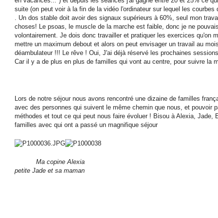
en vacances...") et depuis les séances j'ai gagné entre 20 et 25% ce qui 
suite (on peut voir à la fin de la vidéo l'ordinateur sur lequel les courbes 
. Un dos stable doit avoir des signaux supérieurs à 60%, seul mon travai
choses! Le psoas, le muscle de la marche est faible, donc je ne pouvai
volontairement. Je dois donc travailler et pratiquer les exercices qu'on 
mettre un maximum debout et alors on peut envisager un travail au mois 
déambulateur !!! Le rêve ! Oui, J'ai déjà réservé les prochaines session
Car il y a de plus en plus de familles qui vont au centre, pour suivre la 
Lors de notre séjour nous avons rencontré une dizaine de familles françai
avec des personnes qui suivent le même chemin que nous, et pouvoir par
méthodes et tout ce qui peut nous faire évoluer ! Bisou à Alexia, Jade, El
familles avec qui ont a passé un magnifique séjour
Ma copine Ale
petite Jade et sa maman