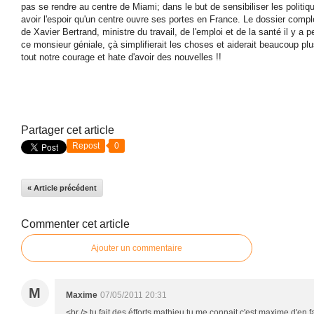
pas se rendre au centre de Miami; dans le but de sensibiliser les politiq
avoir l'espoir qu'un centre ouvre ses portes en France. Le dossier comp
de Xavier Bertrand, ministre du travail, de l'emploi et de la santé il y a
ce monsieur géniale, çà simplifierait les choses et aiderait beaucoup p
tout notre courage et hate d'avoir des nouvelles !!
Partager cet article
Repost
0
« Article précédent
Commenter cet article
Ajouter un commentaire
M
Maxime
07/05/2011 20:31
<br /> tu fait des éfforts mathieu tu me connait c'est maxime d'en f