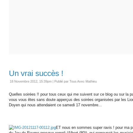
Un vrai succès !
18 Novembre 2012, 15:39pm
|
Publié par Tous Avec Mathieu
Quelles soirées !! pour tous ceux qui me suivent sur ce blog ou sur la 
vous vous êtes sans doute apperçus des soirées organisées par les Lion
Doyen qui nous attendaient ce samedi 17 novembre...
ET nous en sommes super ravis ! pour ma pa
du Jeu de Paume presque rempli (Albert (80)), qui regroupait les music