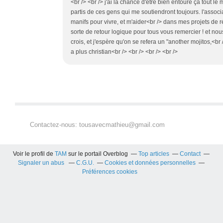
<br /> <br /> j'ai la chance d'être bien entouré çà tout le 
partis de ces gens qui me soutiendront toujours. l'associ
manifs pour vivre, et m'aider<br /> dans mes projets de r
sorte de retour logique pour tous vous remercier ! et nous
crois, et j'espère qu'on se refera un "another mojitos,<br
a plus christian<br /> <br /> <br /> <br />
Contactez-nous: tousavecmathieu@gmail.com
Voir le profil de
TAM
sur le portail Overblog
Top articles
Contact
Signaler un abus
C.G.U.
Cookies et données personnelles
Préférences cookies