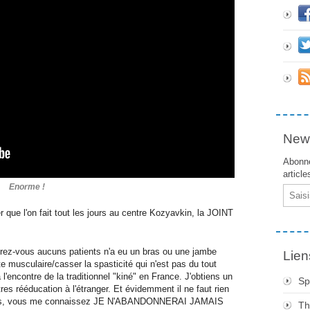
News
Abonne
article
Enorme !
Email
r que l'on fait tout les jours au centre Kozyavkin, la JOINT
rez-vous aucuns patients n'a eu un bras ou une jambe
Lien
te musculaire/casser la spasticité qui n'est pas du tout
l'encontre de la traditionnel "kiné" en France. J'obtiens un
Sp
tres rééducation à l'étranger. Et évidemment il ne faut rien
cices, vous me connaissez JE N'ABANDONNERAI JAMAIS
Th