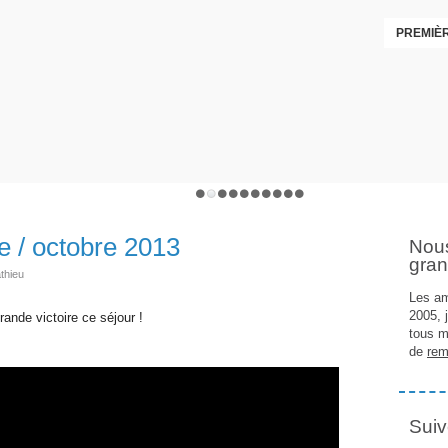
PREMIÈR
e / octobre 2013
Nou
gran
thieu
Les am
2005, 
rande victoire ce séjour !
tous m
de
rem
Suiv