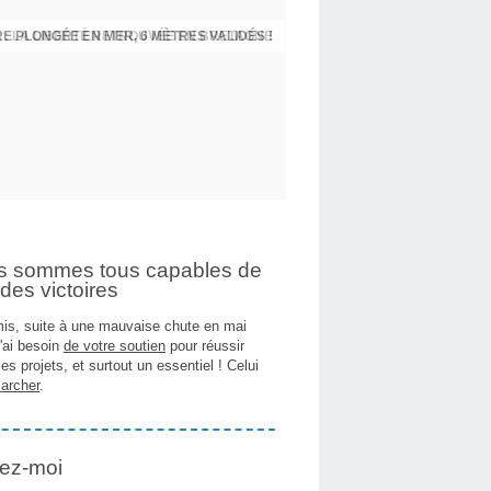
 : LA LIBERTÉ RETROUVÉE EN BRETAGNE
E PLONGÉE EN MER, 6 MÈTRES VALIDÉS !
s sommes tous capables de
des victoires
is, suite à une mauvaise chute en mai
j'ai besoin
de votre soutien
pour réussir
es projets, et surtout un essentiel ! Celui
archer
.
ez-moi