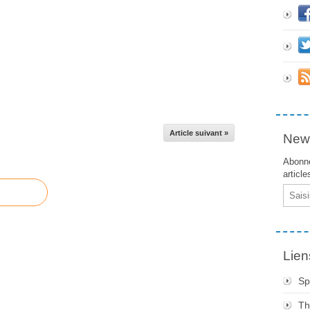
Article suivant »
News
Abonne
article
Email
Lien
Sp
Th