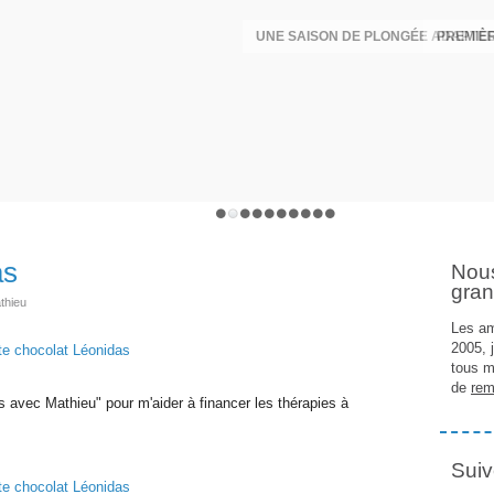
UNE SAISON DE PLONGÉE ADAPTÉE
PREMIÈR
as
Nou
gran
thieu
Les am
2005, 
tous m
de
rem
s avec Mathieu" pour m'aider à financer les thérapies à
Suiv